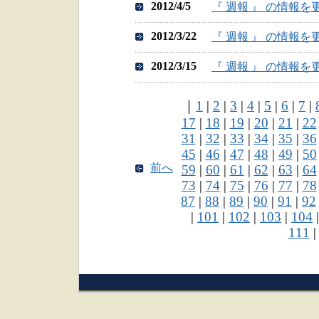
2012/4/5
『 週報 』 の情報
2012/3/22
『 週報 』 の情報
2012/3/15
『 週報 』 の情報
｜
1
|
2
|
3
|
4
|
5
|
6
|
7
|
17
|
18
|
19
|
20
|
21
|
22
31
|
32
|
33
|
34
|
35
|
36
45
|
46
|
47
|
48
|
49
|
50
前へ
59
|
60
|
61
|
62
|
63
|
64
73
|
74
|
75
|
76
|
77
|
78
87
|
88
|
89
|
90
|
91
|
92
|
101
|
102
|
103
|
104
111