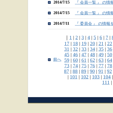
2014/7/15
『 会員一覧 』 の
2014/7/15
『 会員一覧 』 の
2014/7/11
『 委員会 』 の情
｜
1
|
2
|
3
|
4
|
5
|
6
|
7
|
17
|
18
|
19
|
20
|
21
|
22
31
|
32
|
33
|
34
|
35
|
36
45
|
46
|
47
|
48
|
49
|
50
前へ
59
|
60
|
61
|
62
|
63
|
64
73
|
74
|
75
|
76
|
77
|
78
87
|
88
|
89
|
90
|
91
|
92
|
101
|
102
|
103
|
104
111