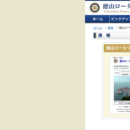
ホーム
>
週報
> 徳山ロ
徳山ロータ