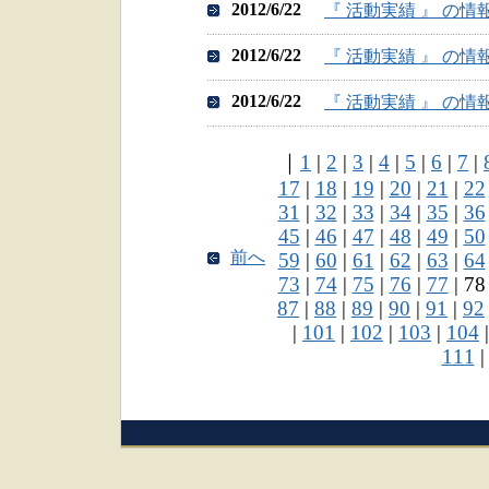
2012/6/22
『 活動実績 』 の
2012/6/22
『 活動実績 』 の
2012/6/22
『 活動実績 』 の
｜
1
|
2
|
3
|
4
|
5
|
6
|
7
|
17
|
18
|
19
|
20
|
21
|
22
31
|
32
|
33
|
34
|
35
|
36
45
|
46
|
47
|
48
|
49
|
50
前へ
59
|
60
|
61
|
62
|
63
|
64
73
|
74
|
75
|
76
|
77
| 78
87
|
88
|
89
|
90
|
91
|
92
|
101
|
102
|
103
|
104
111