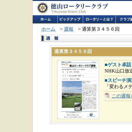
ホーム
>
週報
> 通算第３４５６回
通算第３４５６回
■ゲスト卓話
NHK山口
■スピーチ演
「変わるメ
この週報