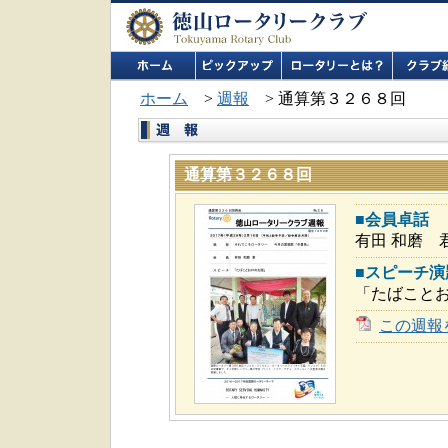
ホーム
>
週報
> 通算第３２６８回
通算第３２６８回
■会員卓話
有田 和磨 
■スピーチ演
「たばこと
この週報